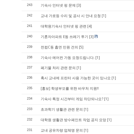
기숙사 인터넷 핑 문제
[3]
243
교내 가로등 수리 및 공사 시 안내 요청
[1]
242
대학원기숙사 인터넷 핑 관련
[4]
241
기혼자아파트 E동 쓰레기 투기
[3]
240
전컴C동 흡연 민원 건의
[5]
239
기숙사 에어컨 가동 요청드립니다.
[1]
238
폐기물 처리 관련 문의
[1]
237
혹시 교내에 프린터 사용 가능한 곳이 있나요
[1]
236
[홍보] 학생부모를 위한 바우처 지원!!
235
기숙사 특정 시간부터 게임 차단되나요?
[1]
234
초과학기 생활관 관련 문의
[1]
233
대학원 생활관 방수페인트 작업 공지 요망
[1]
232
교내 공유차량 업체명 문의
[1]
231