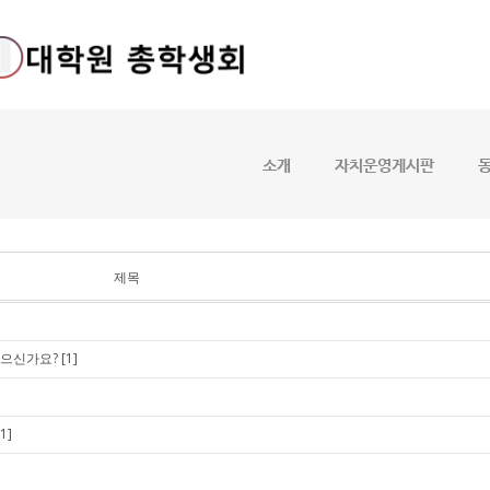
메뉴 건너뛰기
소개
자치운영게시판
제목
있으신가요?
[1]
[1]