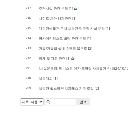
주거시설 관련 문의
[1]
217
사이트 차단 해제관련
[1]
216
대학원생활관 근처 체육관 탁구장 시설 문의
[1]
215
영사이언티스트 빌딩 관련 문의
[1]
214
가을/겨울철 실내 수영장 물온도
[2]
213
징계 및 자퇴 관련
[1]
212
[시설운영팀] 테니스장 야간 조명탑 사용불가 안내(24.10.17.~
211
체육대회
[1]
210
체욱관 헬스장 벤치프레스 기구 도입
[2]
209
검색