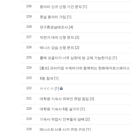
동아리 신규 신청 기간 문의
[1]
230
풋살 동아리 가입
[1]
229
연구환경실태조사
[4]
228
자전거 대여 신청 문의
[2]
227
테니스 강습 신청 문의
[2]
226
룸메 코골이가 너무 심한데 방 교체 가능한가요
[1]
225
[홍보] 프리미엄 수제버거와 함께하는 한화에어로스페이스 G
224
8동 침대
[1]
223
ㅁㅇㄷㅇ
[1]
222
대학원 기숙사 외부인 캣맘 침입
[3]
221
대학원 기숙사 8동 설거지
[1]
220
기숙사 작업시 인부들의 담배
[2]
219
테니스장 사용 시간 연장 건의
[1]
218