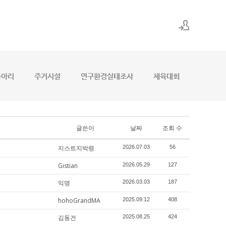
로그인
회원가입
동아리
주거시설
연구환경실태조사
체육대회
글쓴이
날짜
조회 수
지스트지박령
2026.07.03
56
Gistian
2026.05.29
127
익명
2026.03.03
187
hohoGrandMA
2025.09.12
408
김동건
2025.08.25
424