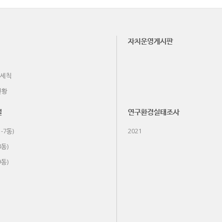
자치운영게시판
세칙
현황
설
연구환경실태조사
-7동)
2021
8동)
9동)