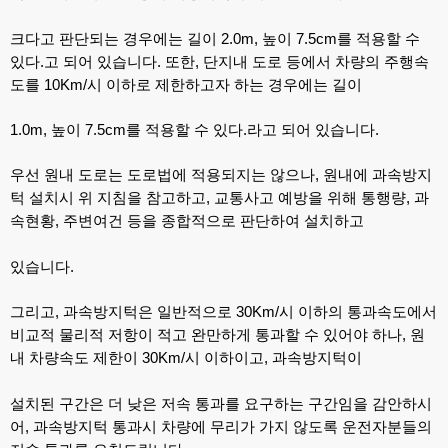
크다고 판단되는 경우에는 길이
2.0m,
높이
7.5cm
를 적용할 수
있다
.
고 되어 있습니다
.
또한
,
단지내 도로 등에서 차량의 주행속
도를
10Km/
시 이하로 제한하고자 하는 경우에는 길이
1.0m,
높이
7.5cm
를 적용할 수 있다
.
라고 되어 있습니다
.
우선 원내 도로는 도로법에 적용되지는 않으나
,
원내에 과속방지
턱 설치시 위 지침을 참고하고
,
교통사고 예방을 위해 통행량
,
과
속현황
,
주변여건 등을 종합적으로 판단하여 설치하고
있습니다
.
그리고
,
과속방지턱은 일반적으로
30Km/
시 이하의 통과속도에서
비교적 물리적 저항이 적고 완만하게 통과할 수 있어야 하나
,
원
내 차량속도 제한이
30Km/
시 이하이고
,
과속방지턱이
설치된 구간은 더 낮은 저속 통과를 요구하는 구간임을 감안하시
어
,
과속방지턱 통과시 차량에 무리가 가지 않도록 운전자분들의