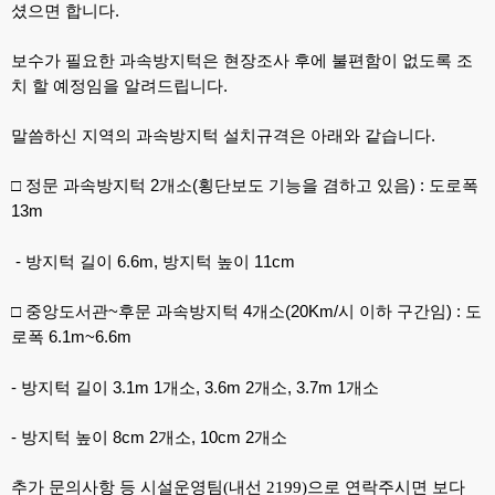
셨으면 합니다
.
보수가 필요한 과속방지턱은 현장조사 후에 불편함이 없도록 조
치 할 예정임을 알려드립니다
.
말씀하신 지역의 과속방지턱 설치규격은 아래와 같습니다
.
□
정문 과속방지턱
2
개소
(
횡단보도 기능을 겸하고 있음
) :
도로폭
13m
-
방지턱 길이
6.6m,
방지턱 높이
11cm
□
중앙도서관
~
후문 과속방지턱
4
개소
(20Km/
시 이하 구간임
) :
도
로폭
6.1m~6.6m
-
방지턱 길이
3.1m 1
개소
, 3.6m 2
개소
, 3.7m 1
개소
-
방지턱 높이
8cm 2
개소
, 10cm 2
개소
추가 문의사항 등 시설운영팀(내선 2199)으로 연락주시면 보다