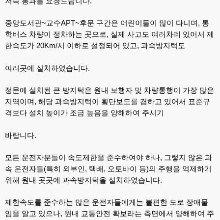
저속 통과를 요청드립니다
.
중앙도서관
~
교수
APT~
후문 구간은 어린이들이 많이 다니며
,
통
학버스 차량이 정차하는 곳으로
,
실제 사고도 여러차례 있어서 제
한속도가
20Km/
시 이하로 설정되어 있고
,
과속방지턱도
여러곳에 설치하였습니다
.
정문에 설치된 큰 방지턱은 원내 보행자 및 차량통행이 가장 많은
지역이며
,
해당 과속방지턱이 횡단보도를 겸하고 있어서 표준규
격보다 설치 높이가 조금 높음을 양해하여 주시기
바랍니다
.
모든 운전자분들이 속도제한을 준수하여야 하나
,
그렇지 않은 과
속 운전자들
(
특히 외부인
,
택배
,
오토바이 등
)
의 주행을 억제하기
위해 원내 곳곳에 과속방지턱을 설치하였습니다
.
제한속도를 준수하는 많은 운전자들에게는 불편한 도로 장애물
임을 알고 있으나
,
원내 교통안전 확보라는 측면에서 양해하여 주